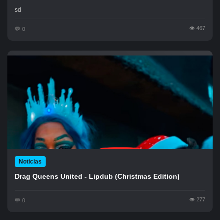
sd
467
0
Noticias
Drag Queens United - Lipdub (Christmas Edition)
277
0