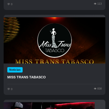
113
0
Noticias
MISS TRANS TABASCO
838
0