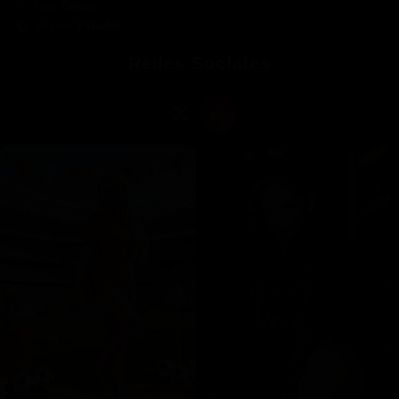
Ojos:
Grices
Llámame y prueba algo que de verdad te gustará
Idiomas:
Español
Mándame un WhatsApp o un mensaje de texto y nos
Redes Sociales
ponemos de acuerdo