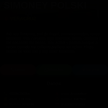
SIMONEY POLSKI
VERACRUZ
Aló soy Simoney, piel de ángel, transexual rubia, rostro
hermoso. Ven y prueba algo diferente, tierna, cariñosa y
me encantan los besos. Soy activa y pasiva aunque a
veces cuando me caliento prefiero ser activa. Hago
fiestas de todo tipo y soy hiper femenina.
En el rol de activa soy muy complaciente, tengo 20 cm
con un ancho que no querrás que salga una vez que
esté adentro, no tengo problemas de erección y me
Llamar
WhatsApp
Telegram
encanta venirme en la relación, me puedo venir varias
veces sin problemas... y si te gusta el trato rudo cundo
te lo este haciendo, te puedo complacer.
Datos
En el rol pasiva soy muy femenina, cariñosa y me
525591705264
Viajes:
A coordinar
gustan los besos, soy muy caliente, te va a encantar
sentirte dentro, te vas a venir tan rico que volverás a
Altura:
1.70 mts.
Horarios:
Full Time
querer hacérmelo mas de una vez.
Medidas:
90-60-90
Sí acepto tarjetas