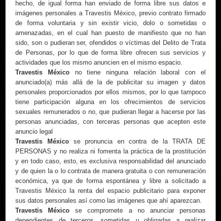
hecho, de igual forma han enviado de forma libre sus datos e
imágenes personales a Travestis México, previo contrato firmado
de forma voluntaria y sin existir vicio, dolo o sometidas o
amenazadas, en el cual han puesto de manifiesto que no han
sido, son o pudieran ser, ofendidos o víctimas del Delito de Trata
de Personas, por lo que de forma libre ofrecen sus servicios y
actividades que los mismo anuncien en el mismo espacio.
Travestis México
no tiene ninguna relación laboral con el
anunciado(a) más allá de la de publicitar su imagen y datos
personales proporcionados por ellos mismos, por lo que tampoco
tiene participación alguna en los ofrecimientos de servicios
sexuales remunerados o no, que pudieran llegar a hacerse por las
personas anunciadas, con terceras personas que acepten este
anuncio legal
Travestis México
se pronuncia en contra de la TRATA DE
PERSONAS y no realiza ni fomenta la práctica de la prostitución
y en todo caso, esto, es exclusiva responsabilidad del anunciado
y de quien la o lo contrata de manera gratuita o con remuneración
económica, ya que de forma espontánea y libre a solicitado a
Travestis México la renta del espacio publicitario para exponer
sus datos personales así como las imágenes que ahí aparezcan.
Travestis México
se compromete a no anunciar personas
dependientes de terceros, sometidas u obligadas a realizar