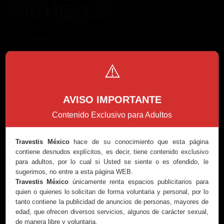
MICHELLE
CDMX
⚠️
AVISO IMPORTANTE
Contenido Exclusivo para Adultos
Travestis México
hace de su conocimiento que esta página
Llamar
WhatsApp
contiene desnudos explícitos, es decir, tiene contenido exclusivo
para adultos, por lo cual si Usted se siente o es ofendido, le
Datos
sugerimos, no entre a esta página WEB.
Travestis México
únicamente renta espacios publicitarios para
quien o quienes lo solicitan de forma voluntaria y personal, por lo
525580097240
Viajes:
A coordinar
tanto contiene la publicidad de anuncios de personas, mayores de
Altura:
1.65
Horarios:
8AM A 11PM
edad, que ofrecen diversos servicios, algunos de carácter sexual,
Medidas:
100 - 80 - 120
Sí acepto tarjetas
de manera libre y voluntaria.