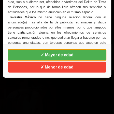
sido, son o pudieran ser, ofendidos o víctimas del Delito de Trata
de Personas, por lo que de forma libre ofrecen sus servicios y
actividades que los mismo anuncien en el mismo espacio.
Travestis México
no tiene ninguna relación laboral con el
anunciado(a) más allá de la de publicitar su imagen y datos
personales proporcionados por ellos mismos, por lo que tampoco
tiene participación alguna en los ofrecimientos de servicios
sexuales remunerados o no, que pudieran llegar a hacerse por las
personas anunciadas, con terceras personas que acepten este
anuncio legal
Travestis México
se pronuncia en contra de la TRATA DE
✓ Mayor de edad
PERSONAS y no realiza ni fomenta la práctica de la prostitución
y en todo caso, esto, es exclusiva responsabilidad del anunciado
✗ Menor de edad
y de quien la o lo contrata de manera gratuita o con remuneración
económica, ya que de forma espontánea y libre a solicitado a
Travestis México la renta del espacio publicitario para exponer
sus datos personales así como las imágenes que ahí aparezcan.
Travestis México
se compromete a no anunciar personas
dependientes de terceros, sometidas u obligadas a realizar
actividades contrarias a la LEY. Por esta razón Travestis México
lo invita a que antes de ingresar a este sitio WEB conozca la
LEY
GENERAL PARA PREVENIR, SANCIONAR Y ERRADICAR LA
TRATA DE PERSONAS Y DELITOS RELACIONADOS
, misma