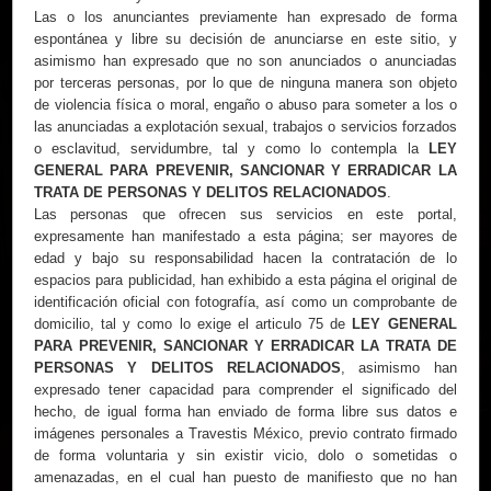
dotación caramelo 18CM
Las o los anunciantes previamente han expresado de forma
Ojos:
Café AMBAR
espontánea y libre su decisión de anunciarse en este sitio, y
Idiomas:
Español e inglés
asimismo han expresado que no son anunciados o anunciadas
por terceras personas, por lo que de ninguna manera son objeto
de violencia física o moral, engaño o abuso para someter a los o
las anunciadas a explotación sexual, trabajos o servicios forzados
o esclavitud, servidumbre, tal y como lo contempla la
LEY
GENERAL PARA PREVENIR, SANCIONAR Y ERRADICAR LA
TRATA DE PERSONAS Y DELITOS RELACIONADOS
.
Las personas que ofrecen sus servicios en este portal,
expresamente han manifestado a esta página; ser mayores de
edad y bajo su responsabilidad hacen la contratación de lo
espacios para publicidad, han exhibido a esta página el original de
identificación oficial con fotografía, así como un comprobante de
domicilio, tal y como lo exige el articulo 75 de
LEY GENERAL
PARA PREVENIR, SANCIONAR Y ERRADICAR LA TRATA DE
PERSONAS Y DELITOS RELACIONADOS
, asimismo han
expresado tener capacidad para comprender el significado del
hecho, de igual forma han enviado de forma libre sus datos e
imágenes personales a Travestis México, previo contrato firmado
de forma voluntaria y sin existir vicio, dolo o sometidas o
amenazadas, en el cual han puesto de manifiesto que no han