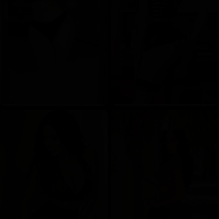
HAMBOS ROLLES LOS DISFRUTO AL MAXIMO!!
PUEDO SER ACTIVA O PASIVA COMO TU ME
DESEES NO TENGO INCONVENIENTES NI
PROBLEMAS DE ERECCION! SOY UNA NENA 0%
COMPLICACADA NO ME ASUSTA LA FIESTA. TE
VAS A QUEDAR CON LA GANAS DE COMERTE
TODO... LO QUE TENGO PARA TI?! ¿DUDAS QUE
SOY REAL? CONOCE MÁS DE MÍ EN MI CUENTA DE
INSTAGRAN @cecilia_mami.