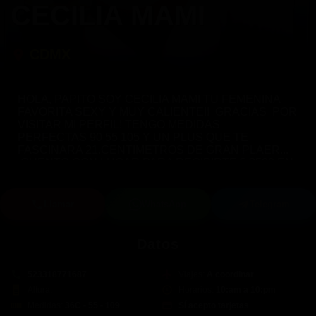
CECILIA MAMI
CDMX
HOLA, PAPITO SOY CECILIA MAMI TU FEMENINA
FAVORITA SEXY Y MUY CALIENTE!! GRACIAS POR
VISITAR MI PERFIL! TENGO MEDIDAS
PERFECTAS 90 55 105 Y UN PLUS QUE TE
FASCINARA 21.CENTIMETROS DE GRAN PLAER...
CUENTO CON LUGAR PARA RECIBIRTE $ 3500 EN
MI LUGAR, $4000 SALIDAS A MOTEL LA CITA EL
LUGAR Y LA HORA LO CONFIRMAMOS CON
PREVIO ANTICIPO TRANSFERENCIA O DEPÓSITO
Llamar
WhatsApp
Telegram
COMO TE SEA MÁS CÓMODO. SI SABES LO QUE
QUIERES NO PIDAS DESCUENTOS. TE DARÉ LO
QUE NECESITAS! YO TE OFREZCO GARANTÍAS
Datos
DE IMAGEN Y CALIDAD DEL SERVICIO LUGAR Y
TODO LO QUE NESESITAMOS PARA NUESTRO
523318771687
Viajes:
A coordinar
ENCUENTRO! CONDONES LUBRICANTE
JUGUETES SEXUALES ESTIMULADORES Y
Altura:
Horarios:
10:am a 10:pm
MUCHOOO MAS.... CONMIGO VIVIRÁS UNA
Medidas:
36C - 55 - 109
Sí acepto tarjetas
EXPERIENCIA EXTRAORDINARIA... NO TEMAS POR