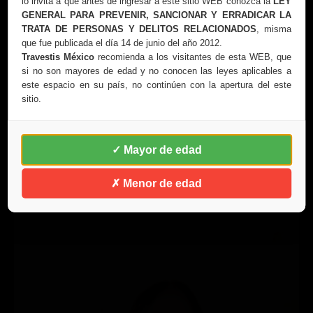
lo invita a que antes de ingresar a este sitio WEB conozca la
LEY
GENERAL PARA PREVENIR, SANCIONAR Y ERRADICAR LA
TRATA DE PERSONAS Y DELITOS RELACIONADOS
, misma
que fue publicada el día 14 de junio del año 2012.
Travestis México
recomienda a los visitantes de esta WEB, que
si no son mayores de edad y no conocen las leyes aplicables a
este espacio en su país, no continúen con la apertura del este
sitio.
✓ Mayor de edad
0:00
✗ Menor de edad