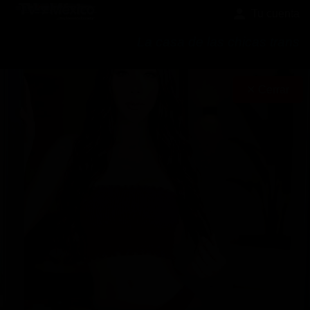
Tu cuenta
La casa de las chicas trans
✕ Cerrar