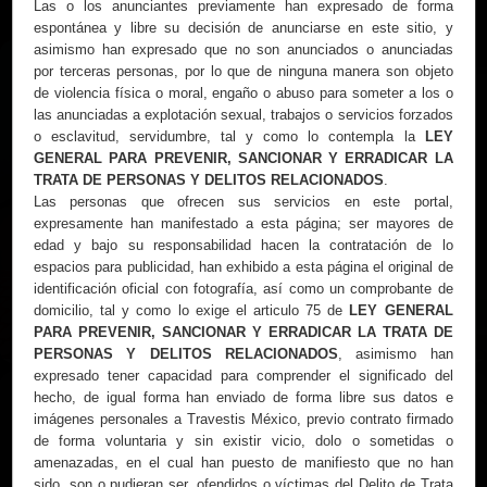
Las o los anunciantes previamente han expresado de forma
Ojos:
Oscuro claros
espontánea y libre su decisión de anunciarse en este sitio, y
Idiomas:
Español
asimismo han expresado que no son anunciados o anunciadas
por terceras personas, por lo que de ninguna manera son objeto
de violencia física o moral, engaño o abuso para someter a los o
las anunciadas a explotación sexual, trabajos o servicios forzados
o esclavitud, servidumbre, tal y como lo contempla la
LEY
GENERAL PARA PREVENIR, SANCIONAR Y ERRADICAR LA
TRATA DE PERSONAS Y DELITOS RELACIONADOS
.
Las personas que ofrecen sus servicios en este portal,
expresamente han manifestado a esta página; ser mayores de
edad y bajo su responsabilidad hacen la contratación de lo
espacios para publicidad, han exhibido a esta página el original de
identificación oficial con fotografía, así como un comprobante de
domicilio, tal y como lo exige el articulo 75 de
LEY GENERAL
PARA PREVENIR, SANCIONAR Y ERRADICAR LA TRATA DE
PERSONAS Y DELITOS RELACIONADOS
, asimismo han
expresado tener capacidad para comprender el significado del
hecho, de igual forma han enviado de forma libre sus datos e
imágenes personales a Travestis México, previo contrato firmado
de forma voluntaria y sin existir vicio, dolo o sometidas o
amenazadas, en el cual han puesto de manifiesto que no han
sido, son o pudieran ser, ofendidos o víctimas del Delito de Trata