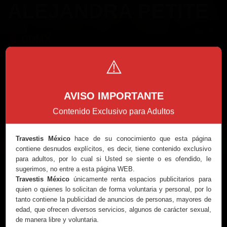
ALEJANDRA PETITE
CDMX
⚠️
AVISO IMPORTANTE
Contenido Exclusivo para Adultos
Travestis México
hace de su conocimiento que esta página
Llamar
WhatsApp
contiene desnudos explícitos, es decir, tiene contenido exclusivo
para adultos, por lo cual si Usted se siente o es ofendido, le
sugerimos, no entre a esta página WEB.
Datos
Travestis México
únicamente renta espacios publicitarios para
quien o quienes lo solicitan de forma voluntaria y personal, por lo
526441948029
Viajes:
Sí
tanto contiene la publicidad de anuncios de personas, mayores de
Altura:
1.60 mts.
Horarios:
Full Time
edad, que ofrecen diversos servicios, algunos de carácter sexual,
de manera libre y voluntaria.
Medidas:
Sí acepto tarjetas