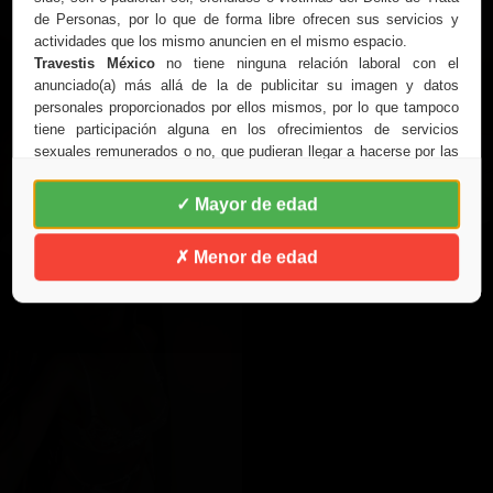
de Personas, por lo que de forma libre ofrecen sus servicios y
actividades que los mismo anuncien en el mismo espacio.
Travestis México
no tiene ninguna relación laboral con el
anunciado(a) más allá de la de publicitar su imagen y datos
personales proporcionados por ellos mismos, por lo que tampoco
tiene participación alguna en los ofrecimientos de servicios
sexuales remunerados o no, que pudieran llegar a hacerse por las
personas anunciadas, con terceras personas que acepten este
anuncio legal
✓ Mayor de edad
Travestis México
se pronuncia en contra de la TRATA DE
PERSONAS y no realiza ni fomenta la práctica de la prostitución
✗ Menor de edad
y en todo caso, esto, es exclusiva responsabilidad del anunciado
y de quien la o lo contrata de manera gratuita o con remuneración
económica, ya que de forma espontánea y libre a solicitado a
Travestis México la renta del espacio publicitario para exponer
sus datos personales así como las imágenes que ahí aparezcan.
Travestis México
se compromete a no anunciar personas
dependientes de terceros, sometidas u obligadas a realizar
actividades contrarias a la LEY. Por esta razón Travestis México
lo invita a que antes de ingresar a este sitio WEB conozca la
LEY
GENERAL PARA PREVENIR, SANCIONAR Y ERRADICAR LA
TRATA DE PERSONAS Y DELITOS RELACIONADOS
, misma